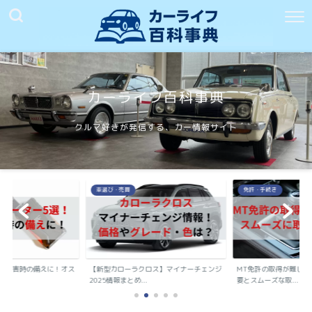
カーライフ百科事典
クルマ好きが発信する、カー情報サイト
車選び・売買
免許・手続き
や災害時の備えに！オス
【新型カローラクロス】マイナーチェンジ
MT免許の取得が難しく
..
2025情報まとめ...
要とスムーズな取...