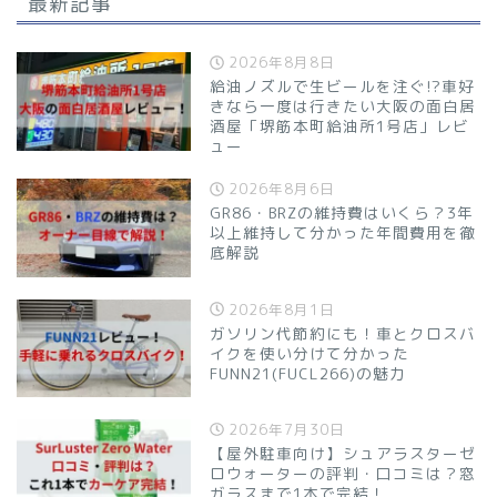
最新記事
2026年8月8日
給油ノズルで生ビールを注ぐ!?車好
きなら一度は行きたい大阪の面白居
酒屋「堺筋本町給油所1号店」レビ
ュー
2026年8月6日
GR86・BRZの維持費はいくら？3年
以上維持して分かった年間費用を徹
底解説
2026年8月1日
ガソリン代節約にも！車とクロスバ
イクを使い分けて分かった
FUNN21(FUCL266)の魅力
2026年7月30日
【屋外駐車向け】シュアラスターゼ
ロウォーターの評判・口コミは？窓
ガラスまで1本で完結！