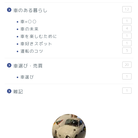
12
車のある暮らし
車×○○
1
車の未来
4
車を楽しむために
1
車好きスポット
1
運転のコツ
5
20
車選び・売買
車選び
1
1
雑記