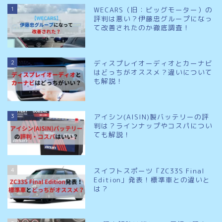
1
WECARS（旧：ビッグモーター）の
評判は悪い？伊藤忠グループになっ
て改善されたのか徹底調査！
2
ディスプレイオーディオとカーナビ
はどっちがオススメ？違いについて
も解説！
3
アイシン(AISIN)製バッテリーの評
判は？ラインナップやコスパについ
ても解説！
4
スイフトスポーツ「ZC33S Final
Edition」発表！標準車との違いと
は？