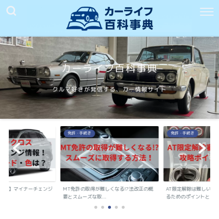
カーライフ百科事典
クルマ好きが発信する、カー情報サイト
免許・手続き
免許・手続き
ロス】マイナーチェンジ
MT免許の取得が難しくなる!?法改正の概
AT限定解除は難しい？
.
要とスムーズな取...
るためのポイントと...