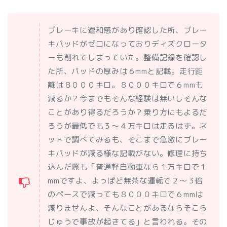
ブレーキに違和感があり確認した所、ブレー
キパッドがゼロになっておりディズクロータ
ーも削れてしまっていた。整備記録を確認し
た所、パッドの厚みは６mmと記載。走行距
離は８０００キロ。８０００キロで６mmも
減るか？今までもそんな経験は無いしそんな
ことがあり得るだろうか？乗り方にもよるだ
ろうが最低でも３〜４万キロは走るはず。ネ
ットで調べてみるも、そこまで急激にブレー
キパッドが減る様な記載がない。修理に持ち
込んだ際も「普通軽自動車なら１万キロで１
mmですよ、よっぽど無茶な運転で２〜３倍
のペースで減っても８０００キロで６mmは
減りませんよ、そんなことがあるならそこら
じゅうで事故が起きてる」と言われる。その