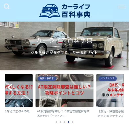
カーライフ百科事典
クルマ好きが発信する、カー情報サイト
免許・手続き
メンテナンス
難しくなる!?法改正の概
AT限定解除は難しい？最短で限定解除す
【旅行・帰省前必見】
.
るためのポイントと...
き車のメンテナンス...