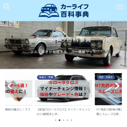
カーライフ百科事典
クルマ好きが発信する、カー情報サイト
車選び・売買
免許・手続き
や災害時の備えに！オス
【新型カローラクロス】マイナーチェンジ
MT免許の取得が難しく
..
2025情報まとめ...
要とスムーズな取...