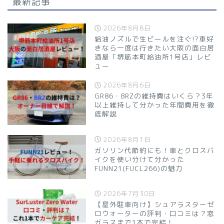
最新記事
2026年8月8日
給油ノズルで生ビールを注ぐ!?車好
きなら一度は行きたい大阪の面白居
酒屋「堺筋本町給油所1号店」レビ
ュー
2026年8月6日
GR86・BRZの維持費はいくら？3年
以上維持して分かった年間費用を徹
底解説
2026年8月1日
ガソリン代節約にも！車とクロスバ
イクを使い分けて分かった
FUNN21(FUCL266)の魅力
2026年7月30日
【屋外駐車向け】シュアラスターゼ
ロウォーターの評判・口コミは？窓
ガラスまで1本で完結！