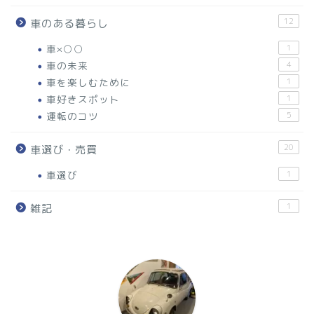
12
車のある暮らし
車×○○
1
車の未来
4
車を楽しむために
1
車好きスポット
1
運転のコツ
5
20
車選び・売買
車選び
1
1
雑記