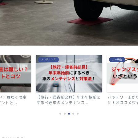
カー用品
車選び・売買
見】年末年始前に
バッテリー上がりや災害時の備え
【新型カローラ
ンス...
に！オススメジャンプスター...
ェンジ2025情報