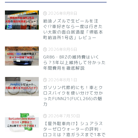
2026年8月8日
給油ノズルで生ビールを注
ぐ!?車好きなら一度は行きた
い大阪の面白居酒屋「堺筋本
町給油所1号店」レビュー
2026年8月6日
GR86・BRZの維持費はいく
ら？3年以上維持して分かった
年間費用を徹底解説
2026年8月1日
ガソリン代節約にも！車とク
ロスバイクを使い分けて分か
ったFUNN21(FUCL266)の魅
力
2026年7月30日
【屋外駐車向け】シュアラス
ターゼロウォーターの評判・
口コミは？窓ガラスまで1本で