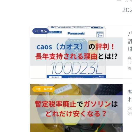
― A
20
カー用品
自
ド
走
お金・維持費
2
2