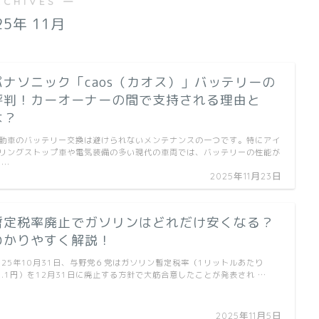
RCHIVES ―
25年 11月
パナソニック「caos（カオス）」バッテリーの
評判！カーオーナーの間で支持される理由と
は？
動車のバッテリー交換は避けられないメンテナンスの一つです。特にアイ
リングストップ車や電気装備の多い現代の車両では、バッテリーの性能が
 …
2025年11月23日
暫定税率廃止でガソリンはどれだけ安くなる？
わかりやすく解説！
025年10月31日、与野党６党はガソリン暫定税率（1リットルあたり
5.1円）を12月31日に廃止する方針で大筋合意したことが発表され …
2025年11月5日