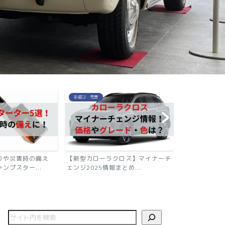
免許・手続き
免許・手続き
クロス】マイナーチ
MT免許の取得が難しくなる!?法改
AT限定解除
まとめ...
正の概要とスムーズな取...
解除するための