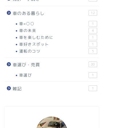
車のある暮らし
12
車×○○
1
車の未来
4
車を楽しむために
1
車好きスポット
1
運転のコツ
5
車選び・売買
20
車選び
1
雑記
1