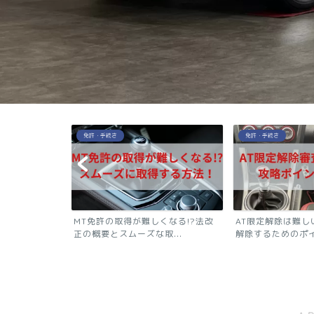
免許・手続き
メンテナンス
くなる!?法改
AT限定解除は難しい？最短で限定
【旅行・帰省前必
...
解除するためのポイントと...
するべき車のメンテナ