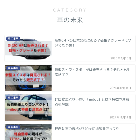
― CATEGORY ―
車の未来
車の未来
新型C-HRの日本発売はある？価格やグレードにつ
いても予想！
2025年3月15日
車の未来
新型スイフトスポーツは発売される？それとも生
産終了？
2024年12月11日
車の未来
軽自動車より小さい「mibot」とは？特徴や注意
点を解説！
2024年11月14日
車の未来
軽自動車の規格が770ccに排気量アップ!?