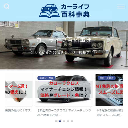
カーライフ百科事典
クルマ好きが発信する、カー情報サイト
車選び・売買
免許・手続き
や災害時の備えに！オス
【新型カローラクロス】マイナーチェンジ
MT免許の取得が難しく
..
2025情報まとめ...
要とスムーズな取...