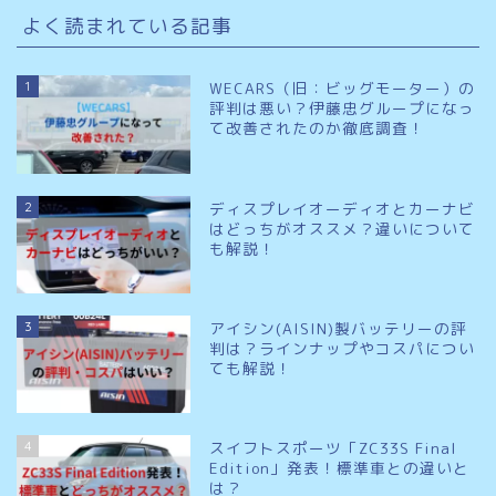
よく読まれている記事
1
WECARS（旧：ビッグモーター）の
評判は悪い？伊藤忠グループになっ
て改善されたのか徹底調査！
2
ディスプレイオーディオとカーナビ
はどっちがオススメ？違いについて
も解説！
3
アイシン(AISIN)製バッテリーの評
判は？ラインナップやコスパについ
ても解説！
4
スイフトスポーツ「ZC33S Final
Edition」発表！標準車との違いと
は？